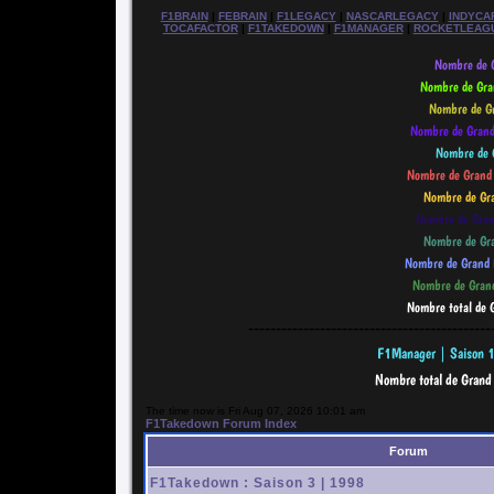
F1BRAIN
|
FEBRAIN
|
F1LEGACY
|
NASCARLEGACY
|
INDYCA
TOCAFACTOR
|
F1TAKEDOWN
|
F1MANAGER
|
ROCKETLEAG
--------------------------------------------
The time now is Fri Aug 07, 2026 10:01 am
F1Takedown Forum Index
Forum
F1Takedown : Saison 3 | 1998