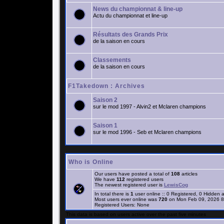
News du championnat & line-up
Actu du championnat et line-up
Résultats des Grands Prix
de la saison en cours
Classements
de la saison en cours
F1Takedown : Archives
Saison 2
sur le mod 1997 - Alvin2 et Mclaren champions
Saison 1
sur le mod 1996 - Seb et Mclaren champions
Who is Online
Our users have posted a total of
108
articles
We have
112
registered users
The newest registered user is
LewisCog
In total there is
1
user online :: 0 Registered, 0 Hidden
Most users ever online was
720
on Mon Feb 09, 2026 8
Registered Users: None
This data is based on users active over the past five minutes