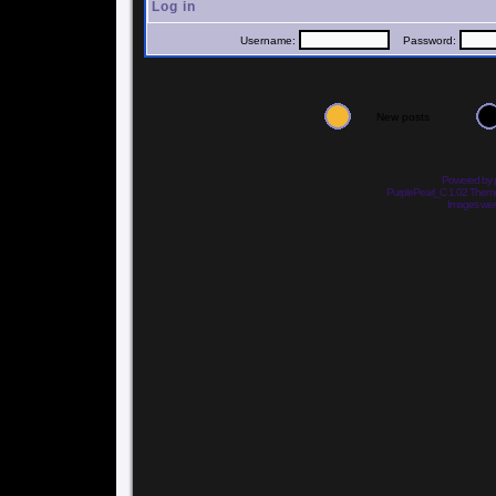
Log in
Username:
Password:
New posts
Powered by
PurplePearl_C 1.02 The
Images we