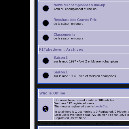
News du championnat & line-up
Actu du championnat et line-up
Résultats des Grands Prix
de la saison en cours
Classements
de la saison en cours
F1Takedown : Archives
Saison 2
sur le mod 1997 - Alvin2 et Mclaren champions
Saison 1
sur le mod 1996 - Seb et Mclaren champions
Who is Online
Our users have posted a total of
108
articles
We have
112
registered users
The newest registered user is
LewisCog
In total there is
1
user online :: 0 Registered, 0 Hidden
Most users ever online was
720
on Mon Feb 09, 2026 8
Registered Users: None
This data is based on users active over the past five minutes