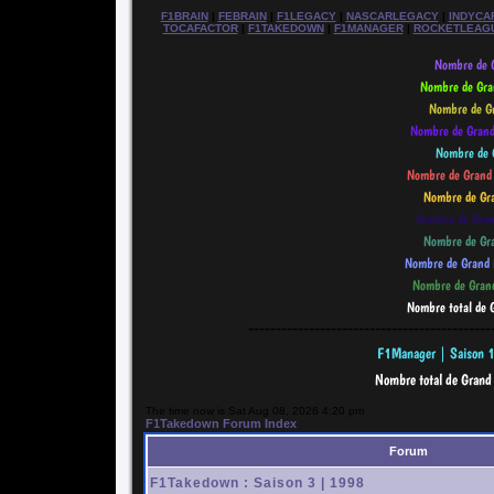
F1BRAIN
|
FEBRAIN
|
F1LEGACY
|
NASCARLEGACY
|
INDYCA
TOCAFACTOR
|
F1TAKEDOWN
|
F1MANAGER
|
ROCKETLEAG
--------------------------------------------
The time now is Sat Aug 08, 2026 4:20 pm
F1Takedown Forum Index
Forum
F1Takedown : Saison 3 | 1998