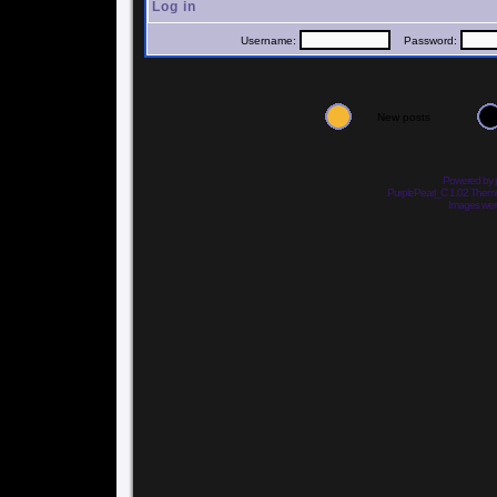
Log in
Username:
Password:
New posts
Powered by
PurplePearl_C 1.02 The
Images we