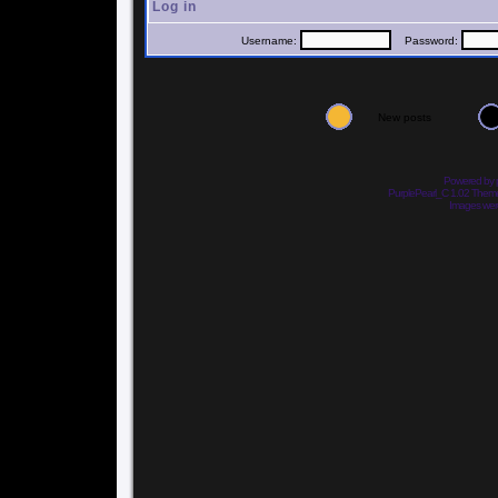
Log in
Username:
Password:
New posts
Powered by
PurplePearl_C 1.02 The
Images we