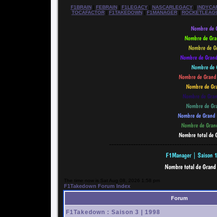
F1BRAIN
|
FEBRAIN
|
F1LEGACY
|
NASCARLEGACY
|
INDYCA
TOCAFACTOR
|
F1TAKEDOWN
|
F1MANAGER
|
ROCKETLEAG
--------------------------------------------
The time now is Sat Aug 08, 2026 1:58 pm
F1Takedown Forum Index
Forum
F1Takedown : Saison 3 | 1998