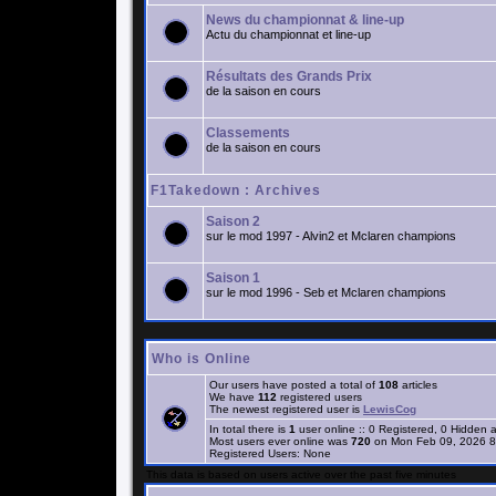
News du championnat & line-up
Actu du championnat et line-up
Résultats des Grands Prix
de la saison en cours
Classements
de la saison en cours
F1Takedown : Archives
Saison 2
sur le mod 1997 - Alvin2 et Mclaren champions
Saison 1
sur le mod 1996 - Seb et Mclaren champions
Who is Online
Our users have posted a total of
108
articles
We have
112
registered users
The newest registered user is
LewisCog
In total there is
1
user online :: 0 Registered, 0 Hidden
Most users ever online was
720
on Mon Feb 09, 2026 8
Registered Users: None
This data is based on users active over the past five minutes