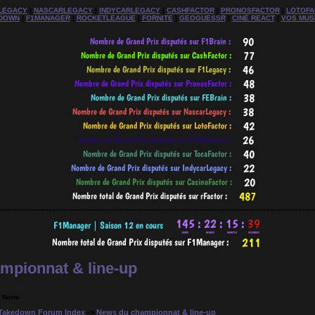
LEGACY
|
NASCARLEGACY
|
INDYCARLEGACY
|
CASHFACTOR
|
PRONOSFACTOR
|
LOTOFA
DOWN
|
F1MANAGER
|
ROCKETLEAGUE
|
FORNITE
|
GEOGUESSR
|
CINÉ REACT
|
VOS MUS
-----------------------------------------------------------------------------------------
mpionnat & line-up
: None
Takedown Forum Index
->
News du championnat & line-up