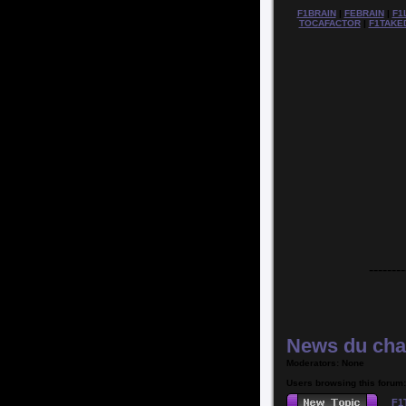
F1BRAIN
|
FEBRAIN
|
F1
TOCAFACTOR
|
F1TAKE
--------
News du cha
Moderators: None
Users browsing this forum
F1