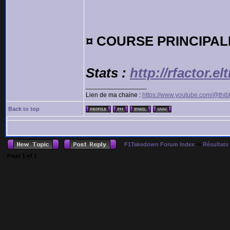
¤ COURSE PRINCIPALE
Stats :
http://rfactor.e
_________________
Lien de ma chaine :
https://www.youtube.com/@thib
Back to top
F1Takedown Forum Index
->
Résultats
Page
1
of
1