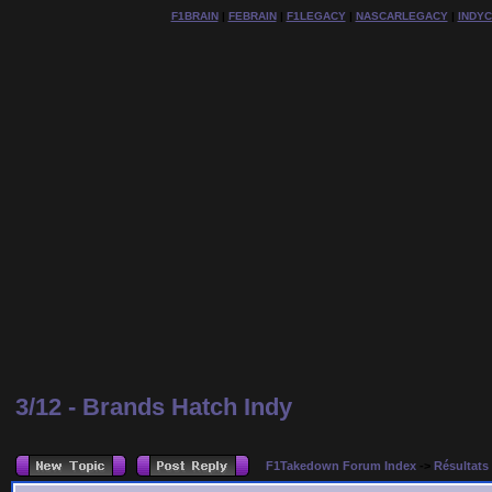
F1BRAIN
|
FEBRAIN
|
F1LEGACY
|
NASCARLEGACY
|
INDY
3/12 - Brands Hatch Indy
F1Takedown Forum Index
->
Résultats